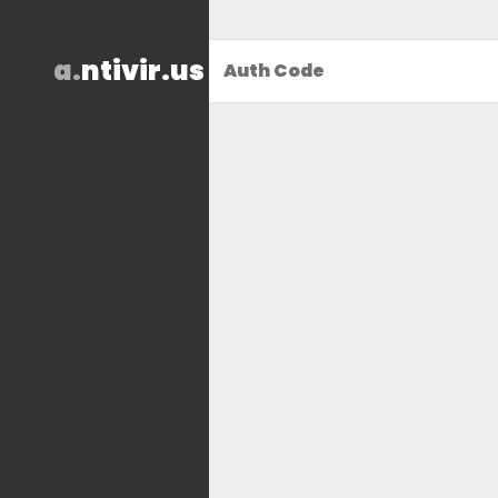
a.
ntivir.us
Auth Code